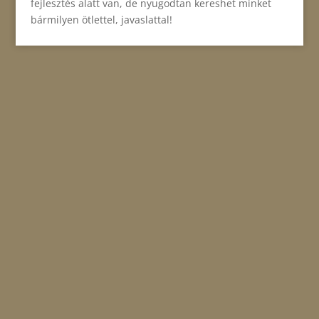
fejlesztés alatt van, de nyugodtan kereshet minket
bármilyen ötlettel, javaslattal!