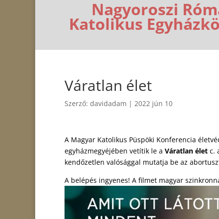
Nagyoroszi Róm
Katolikus Egyházk
Váratlan élet
Szerző:
davidadam
|
2022 jún 10
A Magyar Katolikus Püspöki Konferencia életvé
egyházmegyéjében vetítik le a
Váratlan élet
c. 
kendőzetlen valósággal mutatja be az abortuszt
A belépés ingyenes! A filmet magyar szinkronnal