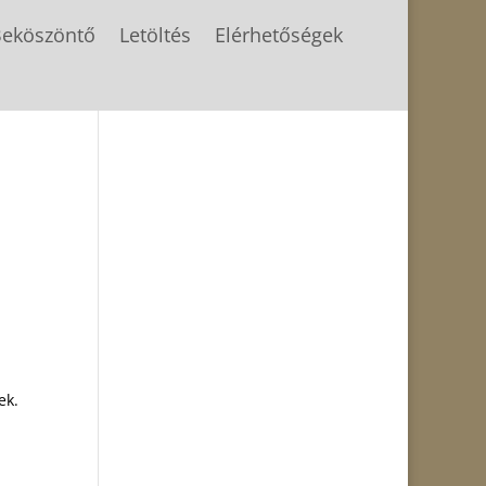
eköszöntő
Letöltés
Elérhetőségek
ek.