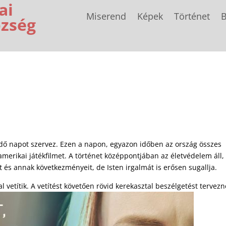
ai
Miserend
Képek
Történet
B
özség
dő napot szervez. Ezen a napon, egyazon időben az ország összes
amerikai játékfilmet. A történet középpontjában az életvédelem áll,
 és annak következményeit, de Isten irgalmát is erősen sugallja.
 vetítik. A vetítést követően rövid kerekasztal beszélgetést tervezn