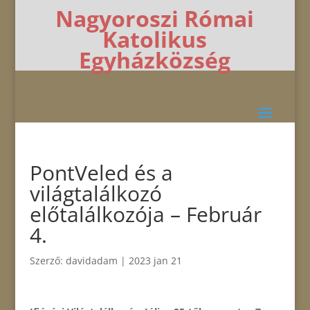
Nagyoroszi Római
Katolikus
Egyházközség
PontVeled és a
világtalálkozó
előtalálkozója – Február
4.
Szerző:
davidadam
|
2023 jan 21