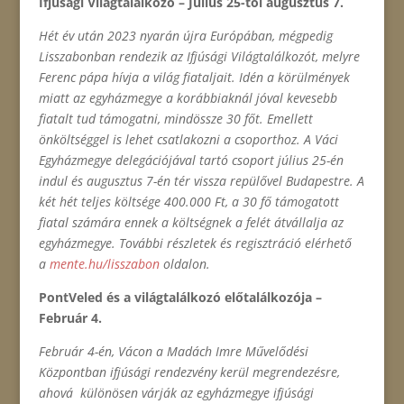
Ifjúsági Világtalálkozó – Július 25-től augusztus 7.
Hét év után 2023 nyarán újra Európában, mégpedig
Lisszabonban rendezik az Ifjúsági Világtalálkozót, melyre
Ferenc pápa hívja a világ fiataljait. Idén a körülmények
miatt az egyházmegye a korábbiaknál jóval kevesebb
fiatalt tud támogatni, mindössze 30 főt. Emellett
önköltséggel is lehet csatlakozni a csoporthoz. A Váci
Egyházmegye delegációjával tartó csoport július 25-én
indul és augusztus 7-én tér vissza repülővel Budapestre. A
két hét teljes költsége 400.000 Ft, a 30 fő támogatott
fiatal számára ennek a költségnek a felét átvállalja az
egyházmegye. További részletek és regisztráció elérhető
a
mente.hu/lisszabon
oldalon.
PontVeled és a világtalálkozó előtalálkozója –
Február 4.
Február 4-én, Vácon a Madách Imre Művelődési
Központban ifjúsági rendezvény kerül megrendezésre,
ahová különösen várják az egyházmegye ifjúsági