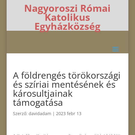
Nagyoroszi Római
Katolikus
Egyházközség
A földrengés törökországi
és szíriai mentésének és
károsultjainak
támogatása
Szerző:
davidadam
|
2023 febr 13