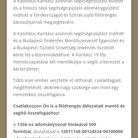
A Katolikus Karitász azonnali segítségnyújtást küldött
és a hosszú távú segítségnyújtást adománygyűjtést
indított a Törökországot és Szíriát sújtó földrengés
károsultjainak megsegítésére.
A Katolikus Karitász azonnali segítségnyújtást indított
és a Budapest Önkéntes Mentőszervezet Egyesület és
a Budapesti Tűzoltó Szövetség önkéntes tűzoltóit
kérte fel a közreműködésre. A Karitász 19 fős
mentőcsapatával két mentőkutya is segíti a keresést a
kárterületen.
Több ezer ember vesztette el otthonát, családtagjait,
megélhetését, akiknek nagy szüksége van most egy
nemzetközi összefogásra.
Csatlakozzon Ön is a földrengés áldozatait mentő és
segítő összefogáshoz!
A
1356-os adományvonal hívásával 500
forinttal,
átutalással a
12011148-00124534-00100008