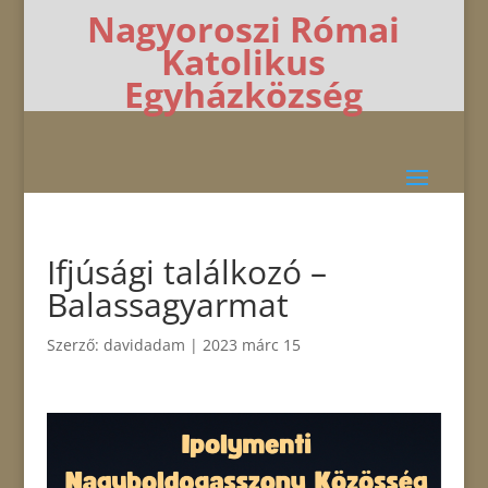
Nagyoroszi Római
Katolikus
Egyházközség
Ifjúsági találkozó –
Balassagyarmat
Szerző:
davidadam
|
2023 márc 15