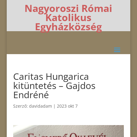
Nagyoroszi Római
Katolikus
Egyházközség
Caritas Hungarica
kitüntetés – Gajdos
Endréné
Szerző:
davidadam
|
2023 okt 7