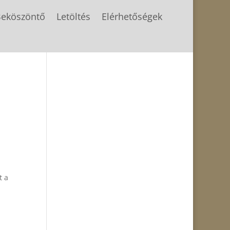
eköszöntő
Letöltés
Elérhetőségek
t a