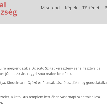
ai
Miserend
Képek
Történet
B
özség
újra megrendezik a Dicsőítő Sziget keresztény zenei fesztivált a
m június 23-án, reggel 9:00 órakor kezdődik.
atya, Kindelmann Győző és Prazsák László osztják meg gondolataika
telet, a katolikus templom kertjében vasárnapi szentmise lesz,
e.