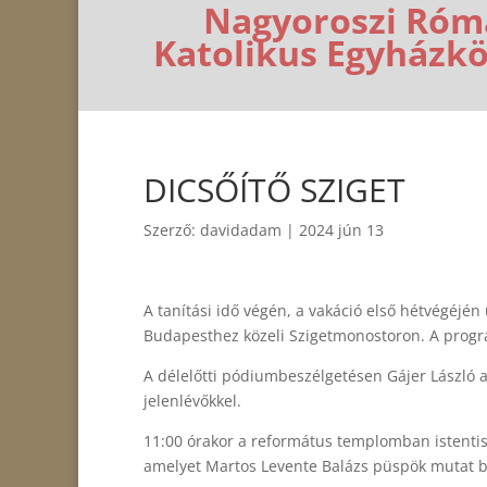
Nagyoroszi Róm
Katolikus Egyházk
DICSŐÍTŐ SZIGET
Szerző:
davidadam
|
2024 jún 13
A tanítási idő végén, a vakáció első hétvégéjén 
Budapesthez közeli Szigetmonostoron. A progra
A délelőtti pódiumbeszélgetésen Gájer László 
jelenlévőkkel.
11:00 órakor a református templomban istentisz
amelyet Martos Levente Balázs püspök mutat b