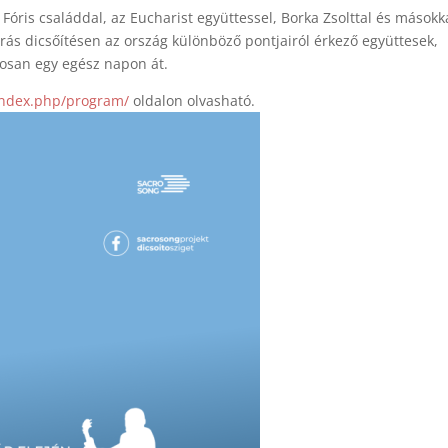
óris családdal, az Eucharist együttessel, Borka Zsolttal és másokka
rás dicsőítésen az ország különböző pontjairól érkező együttesek,
osan egy egész napon át.
/index.php/program/
oldalon olvasható.