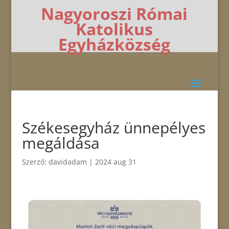
Nagyoroszi Római
Katolikus
Egyházközség
Székesegyház ünnepélyes
megáldása
Szerző:
davidadam
|
2024 aug 31