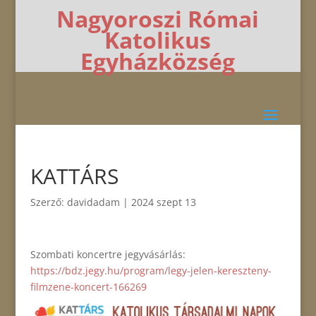
Nagyoroszi Római
Katolikus
Egyházközség
KATTÁRS
Szerző:
davidadam
|
2024 szept 13
Szombati koncertre jegyvásárlás:
https://bdz.jegy.hu/program/legy-jelen-kereszteny-
filmzene-koncert-166269