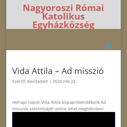
Nagyoroszi Római
Katolikus
Egyházközség
Vida Attila – Ad misszió
Szerző:
davidadam
|
2024 nov 22
Holnapi napon Vida Attila kispapnövendékünk Ad
missziós szentmiséjét online lehet megtekinteni: