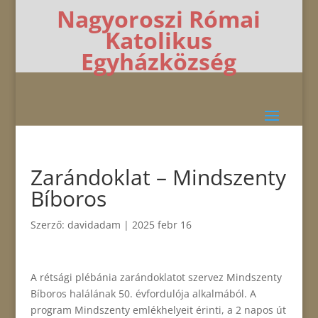
Nagyoroszi Római
Katolikus
Egyházközség
Zarándoklat – Mindszenty
Bíboros
Szerző:
davidadam
|
2025 febr 16
A rétsági plébánia zarándoklatot szervez Mindszenty
Bíboros halálának 50. évfordulója alkalmából. A
program Mindszenty emlékhelyeit érinti, a 2 napos út