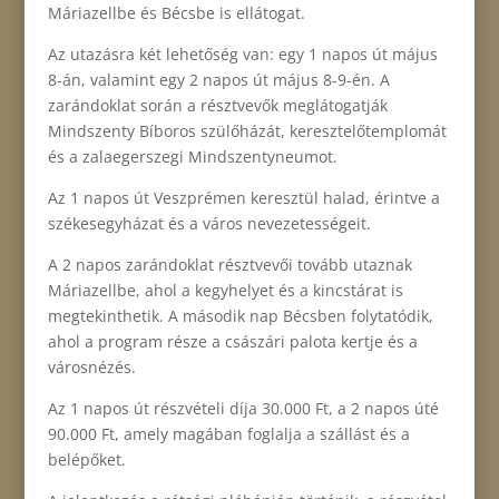
Máriazellbe és Bécsbe is ellátogat.
Az utazásra két lehetőség van: egy 1 napos út május
8-án, valamint egy 2 napos út május 8-9-én. A
zarándoklat során a résztvevők meglátogatják
Mindszenty Bíboros szülőházát, keresztelőtemplomát
és a zalaegerszegi Mindszentyneumot.
Az 1 napos út Veszprémen keresztül halad, érintve a
székesegyházat és a város nevezetességeit.
A 2 napos zarándoklat résztvevői tovább utaznak
Máriazellbe, ahol a kegyhelyet és a kincstárat is
megtekinthetik. A második nap Bécsben folytatódik,
ahol a program része a császári palota kertje és a
városnézés.
Az 1 napos út részvételi díja 30.000 Ft, a 2 napos úté
90.000 Ft, amely magában foglalja a szállást és a
belépőket.