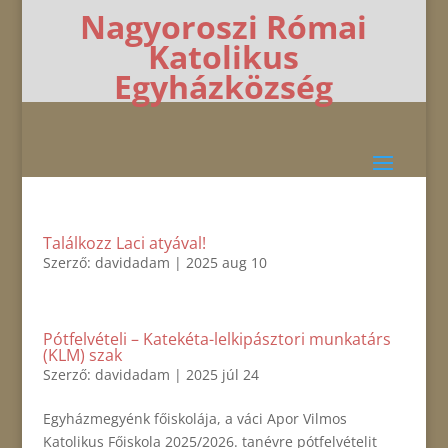
Nagyoroszi Római
Katolikus
Egyházközség
Találkozz Laci atyával!
Szerző:
davidadam
|
2025 aug 10
Pótfelvételi – Katekéta-lelkipásztori munkatárs
(KLM) szak
Szerző:
davidadam
|
2025 júl 24
Egyházmegyénk főiskolája, a váci Apor Vilmos
Katolikus Főiskola 2025/2026. tanévre pótfelvételit