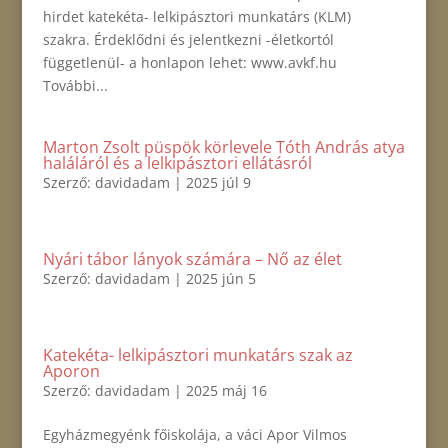
hirdet katekéta- lelkipásztori munkatárs (KLM)
szakra. Érdeklődni és jelentkezni -életkortól
függetlenül- a honlapon lehet: www.avkf.hu
További...
Marton Zsolt püspök körlevele Tóth András atya
haláláról és a lelkipásztori ellátásról
Szerző:
davidadam
|
2025 júl 9
Nyári tábor lányok számára – Nő az élet
Szerző:
davidadam
|
2025 jún 5
Katekéta- lelkipásztori munkatárs szak az
Aporon
Szerző:
davidadam
|
2025 máj 16
Egyházmegyénk főiskolája, a váci Apor Vilmos